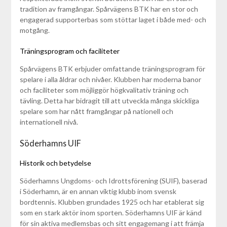
tradition av framgångar. Spårvägens BTK har en stor och
engagerad supporterbas som stöttar laget i både med- och
motgång.
Träningsprogram och faciliteter
Spårvägens BTK erbjuder omfattande träningsprogram för
spelare i alla åldrar och nivåer. Klubben har moderna banor
och faciliteter som möjliggör högkvalitativ träning och
tävling. Detta har bidragit till att utveckla många skickliga
spelare som har nått framgångar på nationell och
internationell nivå.
Söderhamns UIF
Historik och betydelse
Söderhamns Ungdoms- och Idrottsförening (SUIF), baserad
i Söderhamn, är en annan viktig klubb inom svensk
bordtennis. Klubben grundades 1925 och har etablerat sig
som en stark aktör inom sporten. Söderhamns UIF är känd
för sin aktiva medlemsbas och sitt engagemang i att främja