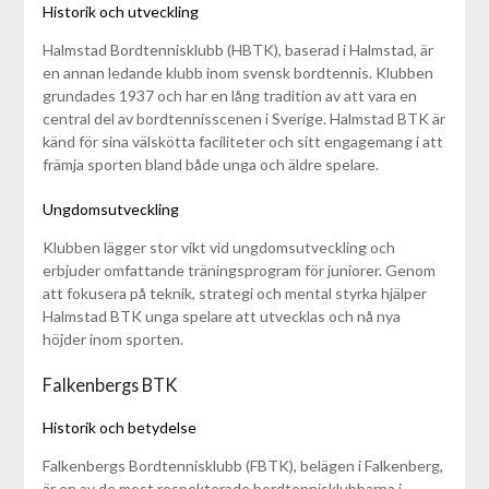
Historik och utveckling
Halmstad Bordtennisklubb (HBTK), baserad i Halmstad, är
en annan ledande klubb inom svensk bordtennis. Klubben
grundades 1937 och har en lång tradition av att vara en
central del av bordtennisscenen i Sverige. Halmstad BTK är
känd för sina välskötta faciliteter och sitt engagemang i att
främja sporten bland både unga och äldre spelare.
Ungdomsutveckling
Klubben lägger stor vikt vid ungdomsutveckling och
erbjuder omfattande träningsprogram för juniorer. Genom
att fokusera på teknik, strategi och mental styrka hjälper
Halmstad BTK unga spelare att utvecklas och nå nya
höjder inom sporten.
Falkenbergs BTK
Historik och betydelse
Falkenbergs Bordtennisklubb (FBTK), belägen i Falkenberg,
är en av de mest respekterade bordtennisklubbarna i