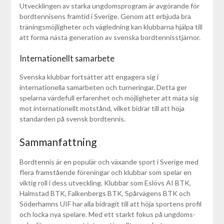
Utvecklingen av starka ungdomsprogram är avgörande för
bordtennisens framtid i Sverige. Genom att erbjuda bra
träningsmöjligheter och vägledning kan klubbarna hjälpa till
att forma nästa generation av svenska bordtennisstjärnor.
Internationellt samarbete
Svenska klubbar fortsätter att engagera sig i
internationella samarbeten och turneringar. Detta ger
spelarna värdefull erfarenhet och möjligheter att mäta sig
mot internationellt motstånd, vilket bidrar till att höja
standarden på svensk bordtennis.
Sammanfattning
Bordtennis är en populär och växande sport i Sverige med
flera framstående föreningar och klubbar som spelar en
viktig roll i dess utveckling. Klubbar som Eslövs AI BTK,
Halmstad BTK, Falkenbergs BTK, Spårvägens BTK och
Söderhamns UIF har alla bidragit till att höja sportens profil
och locka nya spelare. Med ett starkt fokus på ungdoms-