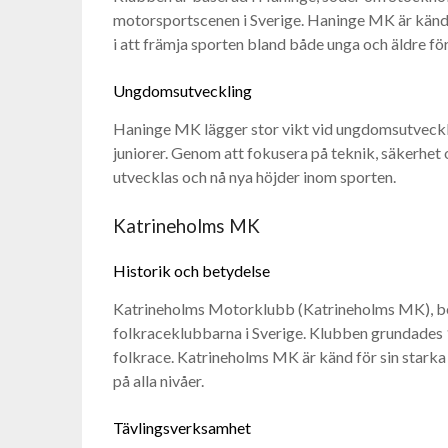
motorsportscenen i Sverige. Haninge MK är känd 
i att främja sporten bland både unga och äldre fö
Ungdomsutveckling
Haninge MK lägger stor vikt vid ungdomsutveckl
juniorer. Genom att fokusera på teknik, säkerhet
utvecklas och nå nya höjder inom sporten.
Katrineholms MK
Historik och betydelse
Katrineholms Motorklubb (Katrineholms MK), bel
folkraceklubbarna i Sverige. Klubben grundades 1
folkrace. Katrineholms MK är känd för sin starka
på alla nivåer.
Tävlingsverksamhet