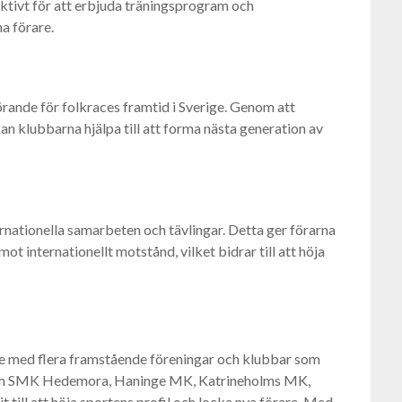
aktivt för att erbjuda träningsprogram och
a förare.
ande för folkraces framtid i Sverige. Genom att
n klubbarna hjälpa till att forma nästa generation av
ernationella samarbeten och tävlingar. Detta ger förarna
ot internationellt motstånd, vilket bidrar till att höja
ige med flera framstående föreningar och klubbar som
ar som SMK Hedemora, Haninge MK, Katrineholms MK,
ill att höja sportens profil och locka nya förare. Med