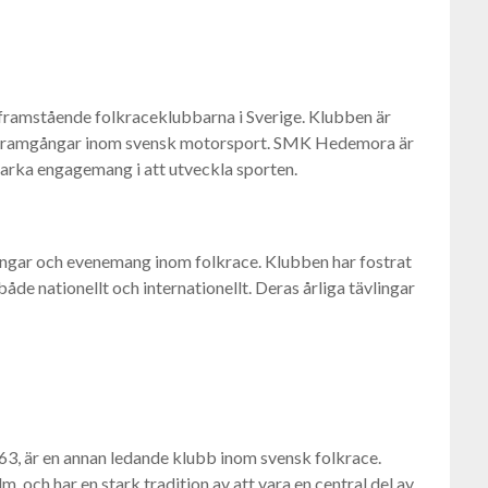
ramstående folkraceklubbarna i Sverige. Klubben är
av framgångar inom svensk motorsport. SMK Hedemora är
starka engagemang i att utveckla sporten.
gar och evenemang inom folkrace. Klubben har fostrat
de nationellt och internationellt. Deras årliga tävlingar
, är en annan ledande klubb inom svensk folkrace.
 och har en stark tradition av att vara en central del av