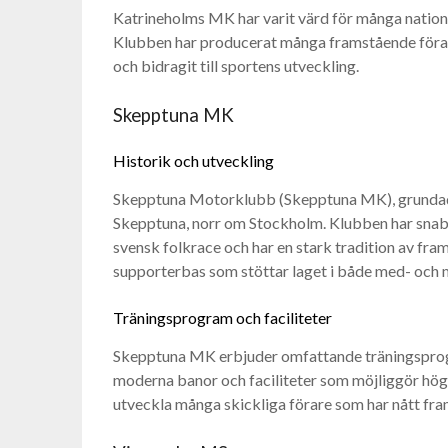
Katrineholms MK har varit värd för många natione
Klubben har producerat många framstående förar
och bidragit till sportens utveckling.
Skepptuna MK
Historik och utveckling
Skepptuna Motorklubb (Skepptuna MK), grundad 
Skepptuna, norr om Stockholm. Klubben har snabbt
svensk folkrace och har en stark tradition av f
supporterbas som stöttar laget i både med- och
Träningsprogram och faciliteter
Skepptuna MK erbjuder omfattande träningsprogra
moderna banor och faciliteter som möjliggör högkva
utveckla många skickliga förare som har nått fra