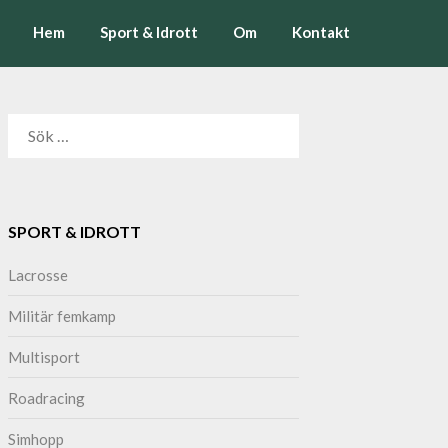
Hem
Sport & Idrott
Om
Kontakt
SÖK
EFTER:
SPORT & IDROTT
Lacrosse
Militär femkamp
Multisport
Roadracing
Simhopp