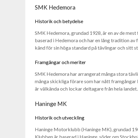
SMK Hedemora
Historik och betydelse
SMK Hedemora, grundad 1928, är en av de mest f
baserad i Hedemora och har en lång tradition 
känd för sin höga standard på tävlingar och sitt 
Framgångar och meriter
SMK Hedemora har arrangerat många stora tävlin
många skickliga förare som har nått framgångar bå
är välkända och lockar deltagare från hela landet.
Haninge MK
Historik och utveckling
Haninge Motorklubb (Haninge MK), grundad 1963
Klubben är baserad i Haninge, söder om Stockholm,