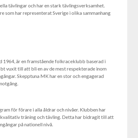
lla tävlingar och har en stark tävlingsverksamhet.
e som har representerat Sverige i olika sammanhang
1964, är en framstående folkraceklubb baserad i
 vuxit till att bli en av de mest respekterade inom
ramgångar. Skepptuna MK har en stor och engagerad
 motgång.
m för förare i alla åldrar och nivåer. Klubben har
litativ träning och tävling. Detta har bidragit till att
mgångar på nationell nivå.