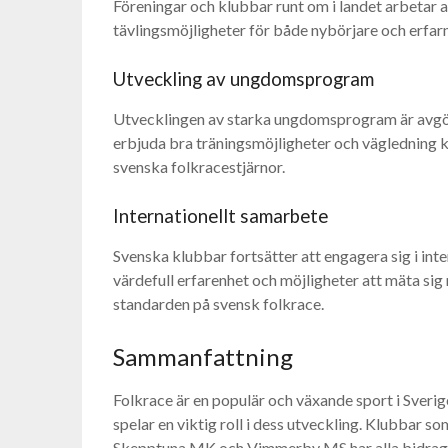
Föreningar och klubbar runt om i landet arbetar 
tävlingsmöjligheter för både nybörjare och erfarn
Utveckling av ungdomsprogram
Utvecklingen av starka ungdomsprogram är avgör
erbjuda bra träningsmöjligheter och vägledning ka
svenska folkracestjärnor.
Internationellt samarbete
Svenska klubbar fortsätter att engagera sig i int
värdefull erfarenhet och möjligheter att mäta sig m
standarden på svensk folkrace.
Sammanfattning
Folkrace är en populär och växande sport i Sver
spelar en viktig roll i dess utveckling. Klubb
Skepptuna MK och Vimmerby MS har alla bidragit t